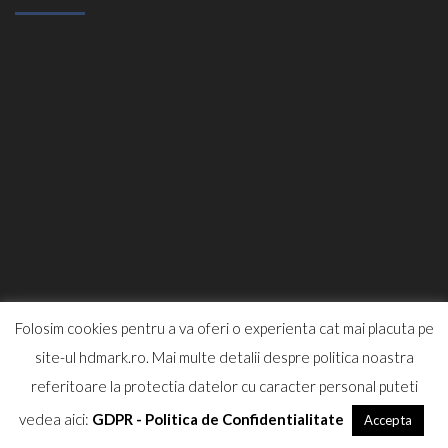
Folosim cookies pentru a va oferi o experienta cat mai placuta pe
site-ul hdmark.ro. Mai multe detalii despre politica noastra
referitoare la protectia datelor cu caracter personal puteti
vedea aici:
GDPR - Politica de Confidentialitate
Accepta