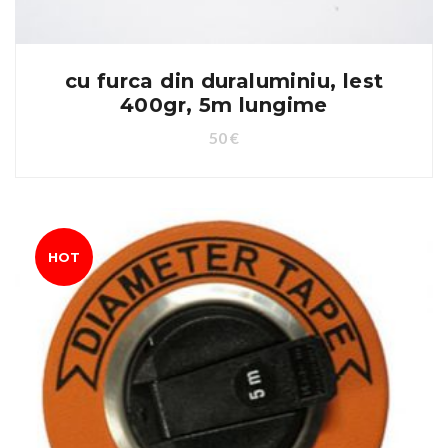
cu furca din duraluminiu, lest
400gr, 5m lungime
50
€
HOT