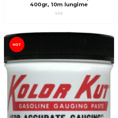
400gr, 10m lungime
54
€
HOT