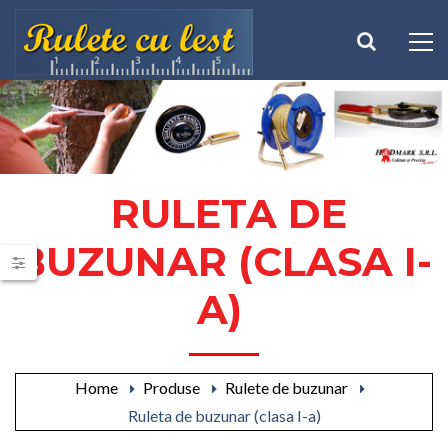
RULETA DE
BUZUNAR (CLASA I-
A)
Home
Produse
Rulete de buzunar
Ruleta de buzunar (clasa I-a)