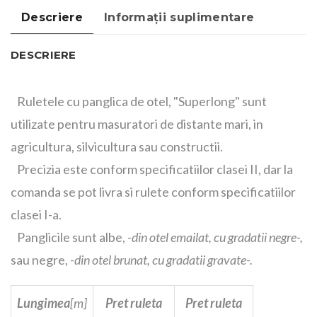
Descriere
Informații suplimentare
DESCRIERE
Ruletele cu panglica de otel, "Superlong" sunt
utilizate pentru masuratori de distante mari, in
agricultura, silvicultura sau constructii.
Precizia este conform specificatiilor clasei II, dar la
comanda se pot livra si rulete conform specificatiilor
clasei I-a.
Panglicile sunt albe,
-din otel emailat, cu gradatii negre-,
sau negre,
-din otel brunat, cu gradatii gravate-.
Lungimea
[m]
Pret ruleta
Pret ruleta