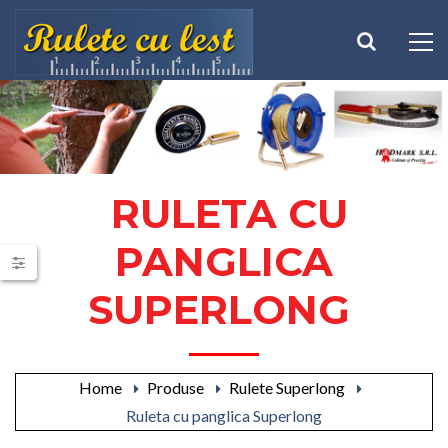
RULETA CU
PANGLICA
SUPERLONG
Home
Produse
Rulete Superlong
Ruleta cu panglica Superlong