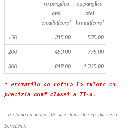
cu panglica
cu panglica
otel
otel
emailat
[euro]
brunat
[euro]
150
315,00
535,00
200
450,00
775,00
300
819,00
1.345,00
* Preturile se refera la rulete cu
precizia conf clasei a II-a.
Preturile nu contin TVA si costurile de expeditie catre
beneficiar.