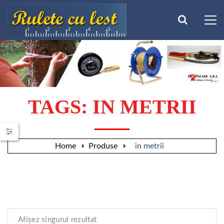
TAGS: IN METRII
Home
Produse
in metrii
Afișez singurul rezultat