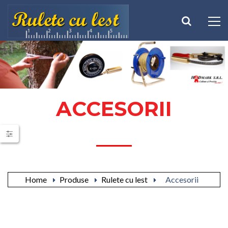
ACCESORII
Accesoriile si consumabilele sunt necesare pentru buna
utilizare a ruletelor cu lest.
Home
Produse
Rulete cu lest
Accesorii